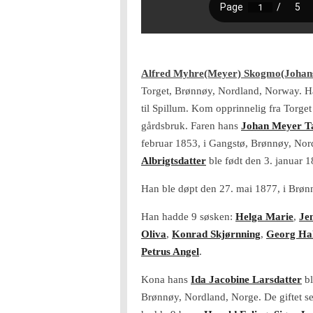
Alfred Myhre(Meyer) Skogmo(Johans
Torget, Brønnøy, Nordland, Norway. Ha
til Spillum. Kom opprinnelig fra Torge
gårdsbruk.
Faren hans
Johan Meyer T
februar 1853, i Gangstø, Brønnøy, No
Albrigtsdatter
ble født den 3. januar 
Han ble døpt den 27. mai 1877, i Brøn
Han hadde 9 søsken:
Helga Marie
,
Je
Oliva
,
Konrad Skjørnning
,
Georg Ha
Petrus Angel
.
Kona hans
Ida Jacobine Larsdatter
bl
Brønnøy, Nordland, Norge.
De giftet s