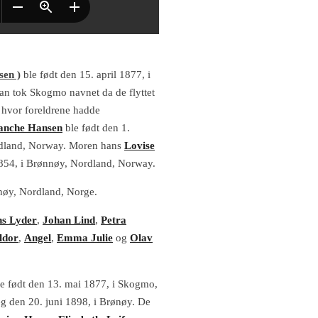
en )
ble født den 15. april 1877, i
n tok Skogmo navnet da de flyttet
t hvor foreldrene hadde
anche Hansen
ble født den 1.
rdland, Norway.
Moren hans
Lovise
1854, i Brønnøy, Nordland, Norway.
nøy, Nordland, Norge.
ns Lyder
,
Johan Lind
,
Petra
ldor
,
Angel
,
Emma Julie
og
Olav
e født den 13. mai 1877, i Skogmo,
eg den 20. juni 1898, i Brønøy.
De