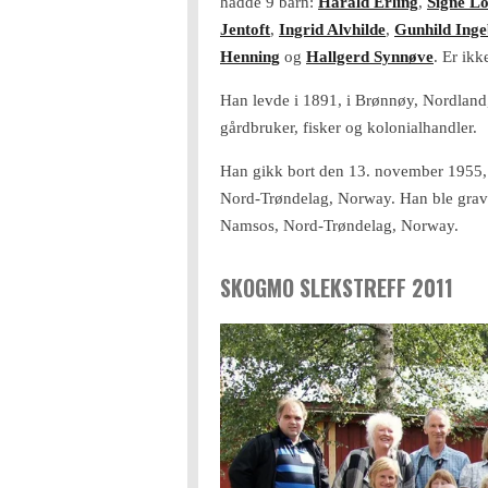
hadde 9 barn:
Harald Erling
,
Signe Lo
Jentoft
,
Ingrid Alvhilde
,
Gunhild Inge
Henning
og
Hallgerd Synnøve
.
Er ikke
Han levde i 1891, i Brønnøy, Nordlan
gårdbruker, fisker og kolonialhandler.
Han gikk bort den 13. november 1955, 
Nord-Trøndelag, Norway.
Han ble grav
Namsos, Nord-Trøndelag, Norway.
SKOGMO SLEKSTREFF 2011