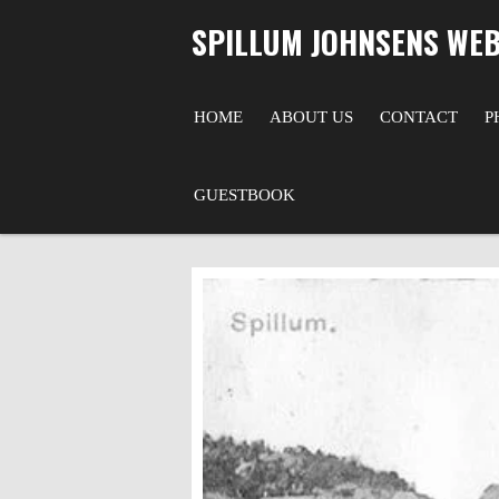
Skip
SPILLUM JOHNSENS WEB
to
main
content
HOME
ABOUT US
CONTACT
P
GUESTBOOK