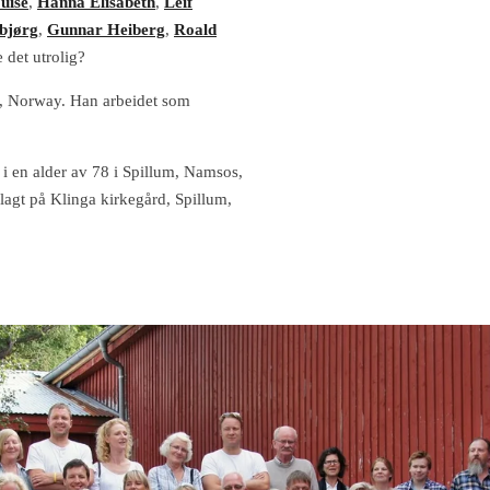
uise
,
Hanna Elisabeth
,
Leif
bjørg
,
Gunnar Heiberg
,
Roald
 det utrolig?
d, Norway.
Han arbeidet som
i en alder av 78 i Spillum, Namsos,
lagt på Klinga kirkegård, Spillum,